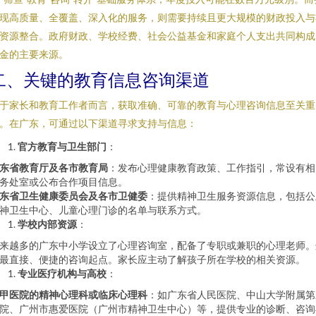
现高质量、全覆盖、深入化的服务，则需要持续且更大规模的财政投入与
资源整合。政府财政、学校经费、社会公益基金和家庭个人支出共同构成
金的主要来源。
二、关键的教育信息咨询渠道
于家长和教育工作者而言，获取准确、可靠的教育与心理咨询信息至关重
。在广东，可通过以下渠道寻求支持与信息：
官方教育与卫生部门
：
东省教育厅及各市教育局
：发布心理健康教育政策、工作指引，常设有相
务处室或公布合作项目信息。
东省卫生健康委员会及各市卫健委
：提供精神卫生服务资源信息，包括公
神卫生中心、儿童心理门诊的名单与联系方式。
学校内部资源
：
来越多的广东中小学设立了心理咨询室，配备了专职或兼职的心理老师。
最直接、便捷的咨询起点。家长应主动了解孩子所在学校的相关资源。
专业医疗机构与高校
：
甲医院的精神心理科或临床心理科
：如广东省人民医院、中山大学附属第
院、广州市惠爱医院（广州市精神卫生中心）等，提供专业的诊断、咨询