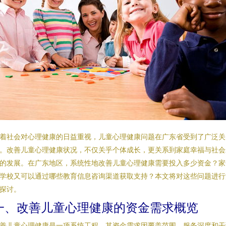
着社会对心理健康的日益重视，儿童心理健康问题在广东省受到了广泛关
。改善儿童心理健康状况，不仅关乎个体成长，更关系到家庭幸福与社会
的发展。在广东地区，系统性地改善儿童心理健康需要投入多少资金？家
学校又可以通过哪些教育信息咨询渠道获取支持？本文将对这些问题进行
探讨。
一、改善儿童心理健康的资金需求概览
善儿童心理健康是一项系统工程，其资金需求因覆盖范围、服务深度和干