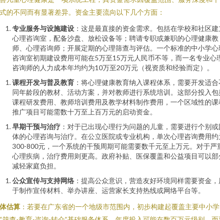
式的不同而有显著差异。资金主要流向以下几个方面：
专业服务与设施建设
：这是最直接的资金需求。包括在学校和社区建
心理咨询室，配备沙盘、放松设备等；聘请专职或兼职的心理健康教
师、心理咨询师；开展定期的心理筛查与评估。一个标准的中小学心
咨询室初期建设费用可能在5万至15万元人民币不等，而一名专业心
咨询师的人力成本年均约为10万至20万元（视资质和经验而定）。
课程开发与普及教育
：将心理健康教育纳入课程体系，需要开发适合
同年龄段的教材、活动方案，并对教师进行系统培训。这部分投入包
课程研发费用、教师培训费用及教学材料制作费用，一个区域性的课
推广项目可能需数十万至上百万元的启动资金。
早期干预与治疗
：对于已出现心理行为问题的儿童，需要进行个别或
体的心理咨询与治疗。在公立医院或专业机构，单次心理咨询费用约
300-800元，一个系统的干预周期可能需要数千元至上万元。对于严
心理疾病，治疗费用则更高。政府补贴、医保覆盖和公益项目可以部
减轻家庭负担。
公众宣传与支持网络
：提高公众意识，营造友好环境同样需要资金，
于制作宣传材料、举办讲座、运营家长支持热线或网络平台等。
体估算
：若要在广东省的一个地级市范围内，初步构建起覆盖主要中小学
“筛查-教育-咨询-转介”基础服务体系，年度投入可能在数百万元级别。而