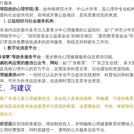
疗服务。
等院校的心理学院/系
：如华南师范大学、中山大学等，其心理学专业机
面向社会提供培训、咨询或开展公益项目，是高质量信息的来源。
公益组织与社会服务机构
：
东省内活跃着许多关注儿童青少年心理健康的公益组织，如“广州市少年
理辅导中心”、“深圳壹基金公益基金会”的相关项目、“麦田教育基金会”等
们常提供免费或低成本的咨询服务、热线支持和家长工作坊。
数字化信息平台
：
粤省事”等政务服务平台
：逐步整合心理健康服务信息查询功能。
威机构运营的微信公众号、网站
：如“广东教育”、“广东卫生在线”、各大
及高校心理中心的官方平台，定期发布科普文章、活动通知和资源指南。
理健康类APP
：一些经过认证的专业平台提供在线测评、科普知识和轻量
询，可作为补充信息来源，但选择时需注意其专业资质。
三、与建议
善广东省儿童心理健康状况，资金投入是基础保障，而畅通、可靠的教育
咨询渠道则是有效连接需求与资源的桥梁。这需要政府、学校、家庭和社
成合力：
府层面
应加强统筹规划，增加财政投入，并明确将心理健康教育经费纳入
公用经费预算，同时搭建统一、透明的公共服务信息平台。