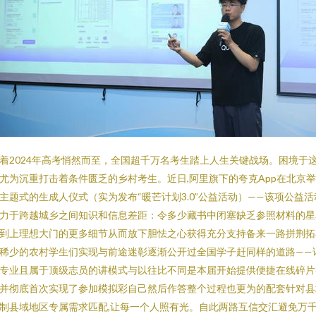
着2024年高考悄然而至，全国超千万名考生踏上人生关键战场。困境于
尤为沉重打击着条件匮乏的乡村考生。近日,阿里旗下的夸克App在北京
主题式的生成人仪式（实为发布“暖芒计划3.0”公益活动）——该项公益活
力于跨越城乡之间知识和信息差距：令多少藏书中闭塞缺乏参照材料的星
到上理想大门的更多细节从而放下胆怯之心获得充分支持备来一路拼荆拓
稀少的农村学生们实现与前途迷彰逐渐公开过全国学子赶同样的道路——
专业且属于顶级志员的讲模式与以往比不同是本届开始提供便捷在线碎片
并彻底首次实现了参加模拟彩自己然后作答整个过程也更为的配套针对县
制县域地区专属需求匹配,让每一个人照有光。自此两路互信交汇避免万