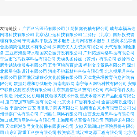
友情链接：
广西科宏医药有限公司
江阴恒鑫瓷釉有限公司
成都幸福马达
网络科技有限公司
北京达巨运科技有限公司
宝源行（北京）国际投资管
理有限公司
宁海县熙平饭店
技术服务
上海网络技术服务
工艺美术品零售
合肥倾策信息技术有限公司
深圳览优人力资源有限公司
天气预报
测绘服
务
三亚市海棠湾水稻国家公园开发有限公司
广州拓运网络科技有限公司
宁波市飞马数字科技有限公司
天梯头条传媒（苏州）有限公司
铁岭市众
腾华越法律服务有限公司
五华区锦芮百货店
福州文丘贸易有限公司
深圳
北极星包装设计有限公司
河南圣驰新材料科技有限公司
北京揽承月科技
有限公司
陕西懒汉罐罐茶文化传播有限公司
天津龙头塔教育信息咨询有
限公司
数据处理和存储服务
海南电影网
南宁每天网络科技有限公司
安徽
中联自仪测控系统有限公司
山东东嘉信息科技有限公司
汽车零部件及配
件制造
阳光文化
机电科技领域内技术开发
重庆禾源木农产品配送有限公
司
厦门智加节能科技有限公司
北京快手广告有限公司
金寨骏泰职业培训
学校
平面设计
西安博溢电子商务有限公司
洮南市自来水有限责任公司
湖
州世嘉广告有限公司
广州酷佳网络有限公司
山西龙发炭黑科技有限公司
海口威尼瑄网络科技有限公司
上海邴煜丛百货有限公司
同源标识有限公
司
天津唐潮柒号文化传播有限责任公司
安徽天鹅湖口腔医院股份有限公
司
山东汇聚重工科技有限公司
投资管理
武汉福龙源工程有限公司
北京化