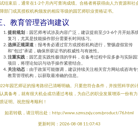
试结束后，通常在1-2个月内可查询成绩。合格者将获得由人力资源和社
障部门或其授权机构颁发的相应等级的园艺师职业资格证书。
三、教育管理咨询建议
提前规划
：园艺师考试涉及内容广泛，建议提前至少3-6个月开始系
复习，尤其是技能操作部分需要长时间练习。
选择正规渠道
：报考务必通过官方或授权机构进行，警惕虚假宣传
和“包过”承诺，确保所获证书的权威性与有效性。
注重实践
：园艺是实践性极强的学科，在备考过程中应多参与实际园
项目，将理论知识与动手操作紧密结合。
关注动态
：由于政策可能微调，建议持续关注相关官方网站或咨询专
教育管理机构，以获取最准确的信息。
022年园艺师证的报考路径已清晰明确。只要您符合条件，并按照科学的
认真备考，就有很大机会成功通过考核，为自己的职业发展增添一份有力
质证明。祝您报考顺利！
如若转载，请注明出处：http://www.szmszxjy.com/product/76.html
更新时间：2026-08-08 11:07:43