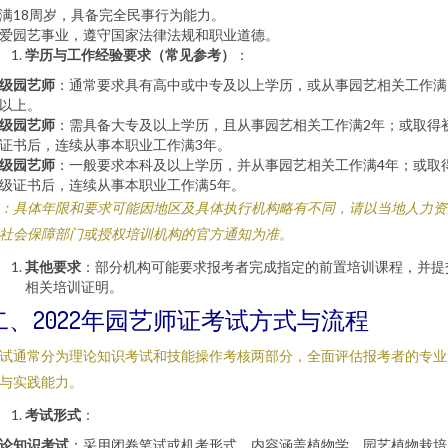
满18周岁，具备完全民事行为能力。
爱园艺事业，遵守国家法律法规和职业道德。
学历与工作经验要求（常见参考）
：
级园艺师
：通常要求具有高中或中专及以上学历，或从事园艺相关工作满
以上。
级园艺师
：需具备大专及以上学历，且从事园艺相关工作满2年；或取得
证书后，连续从事本职业工作满3年。
级园艺师
：一般要求本科及以上学历，并从事园艺相关工作满4年；或取
级证书后，连续从事本职业工作满5年。
：具体年限和要求可能因地区及具体执行机构略有不同，请以当地人力资
社会保障部门或授权培训机构的官方通知为准。
其他要求
：部分机构可能要求报考者完成指定的前置培训课程，并提
相关培训证明。
二、2022年园艺师证考试方式与流程
试通常分为理论知识考试和技能操作考核两部分，全面评估报考者的专业
与实践能力。
考试形式
：
论知识考试
：采用闭卷笔试或机考形式，内容涵盖植物学、园艺植物栽培