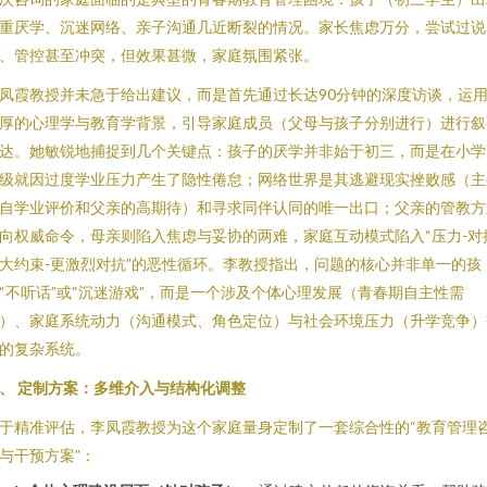
重厌学、沉迷网络、亲子沟通几近断裂的情况。家长焦虑万分，尝试过说
、管控甚至冲突，但效果甚微，家庭氛围紧张。
凤霞教授并未急于给出建议，而是首先通过长达90分钟的深度访谈，运
厚的心理学与教育学背景，引导家庭成员（父母与孩子分别进行）进行叙
达。她敏锐地捕捉到几个关键点：孩子的厌学并非始于初三，而是在小学
级就因过度学业压力产生了隐性倦怠；网络世界是其逃避现实挫败感（主
自学业评价和父亲的高期待）和寻求同伴认同的唯一出口；父亲的管教方
向权威命令，母亲则陷入焦虑与妥协的两难，家庭互动模式陷入“压力-对
大约束-更激烈对抗”的恶性循环。李教授指出，问题的核心并非单一的孩
“不听话”或“沉迷游戏”，而是一个涉及个体心理发展（青春期自主性需
）、家庭系统动力（沟通模式、角色定位）与社会环境压力（升学竞争）
的复杂系统。
、 定制方案：多维介入与结构化调整
于精准评估，李凤霞教授为这个家庭量身定制了一套综合性的“教育管理
与干预方案”：