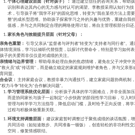
个体心理建设层面（针对孩子）：
通过建立信任的咨询关系，帮助孩
识别和表达其内心的无力感与对认可的渴望。李教授采用认知行为技
术，引导孩子将“我学不好”的固化思维，转变为“我在某些方法上需
整”的成长型思维。协助孩子探索学习之外的兴趣与优势，重建自我
值感，并与之共同制定合理的网络使用计划，将自主管理权部分归还
家长角色与效能提升层面（针对父母）：
亲角色重塑：
引导父亲从“监督者与评判者”转变为“支持者与同行者”。通
体情境演练，学习以倾听代替指责，以探讨代替命令，特别是学习如何表
孩子的关爱而非仅仅是对成绩的关注。
亲情绪与边界管理：
帮助母亲处理自身的焦虑情绪，避免在父子冲突中
“救火员”或“传话筒”，而是确立稳定的家庭规则维护者角色，并与父亲形
育同盟。
合会议：
主持家庭会议，教授非暴力沟通技巧，建立家庭问题协商机制
“权力斗争”转化为“合作解决问题”。
学习管理系统优化层面：
分析孩子具体的学习困难点，并非全面加压
而是协同家长与孩子一起制定“小步快跑”的阶段性学习目标，引入时
管理与科学学习方法指导，降低启动门槛，及时给予正向反馈，将学
过程与积极体验重新关联。
环境支持调整层面：
建议家庭暂时调整过于聚焦成绩的谈话氛围，增
共同活动（如短途散步、共同准备一顿饭），创造轻松的非功利性交
空间，修复情感联结。