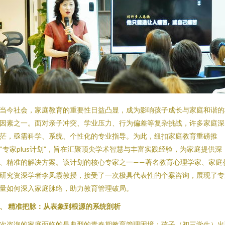
当今社会，家庭教育的重要性日益凸显，成为影响孩子成长与家庭和谐的
因素之一。面对亲子冲突、学业压力、行为偏差等复杂挑战，许多家庭深
茫，亟需科学、系统、个性化的专业指导。为此，纽扣家庭教育重磅推
“专家plus计划”，旨在汇聚顶尖学术智慧与丰富实践经验，为家庭提供深
、精准的解决方案。该计划的核心专家之一——著名教育心理学家、家庭
研究资深学者李凤霞教授，接受了一次极具代表性的个案咨询，展现了专
量如何深入家庭脉络，助力教育管理破局。
、 精准把脉：从表象到根源的系统剖析
次咨询的家庭面临的是典型的青春期教育管理困境：孩子（初三学生）出